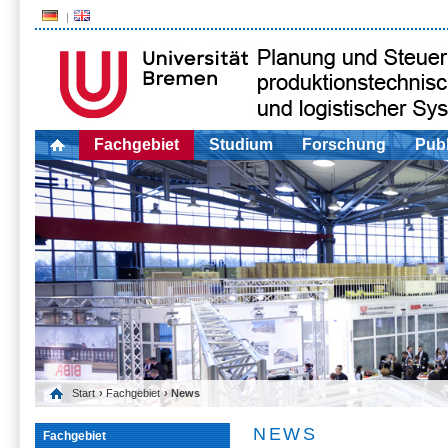
Fachgebiet
Studium
Forschung
Publ
Start
›
Fachgebiet
› News
NEWS
Fachgebiet