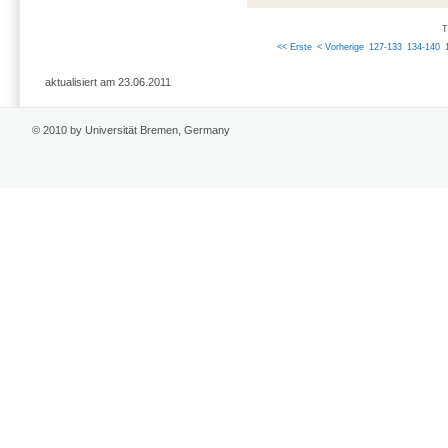
T
<< Erste
< Vorherige
127-133
134-140
aktualisiert am 23.06.2011
© 2010 by Universität Bremen, Germany