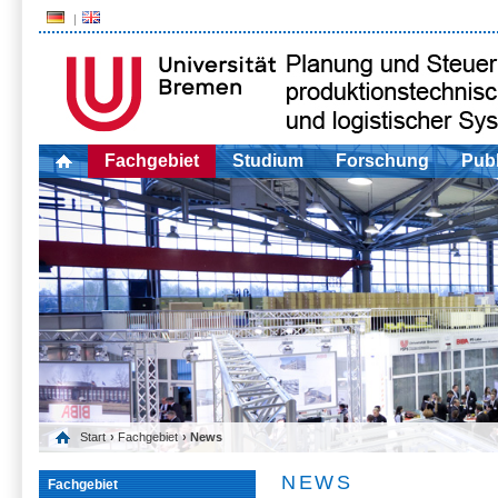
Fachgebiet
Studium
Forschung
Publ
Start
›
Fachgebiet
› News
NEWS
Fachgebiet