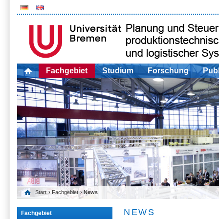
Fachgebiet
Studium
Forschung
Publ
Start
›
Fachgebiet
› News
NEWS
Fachgebiet