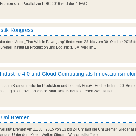
Bremen statt. Parallel zur LDIC 2016 wird die 7. IFAC...
istik Kongress
Unter dem Motto „Eine Welt in Bewegung“ findet vom 28. bis zum 30. Oktober 2015 d
 Bremer Institut für Produktion und Logistik (BIBA) wird im...
 Industrie 4.0 und Cloud Computing als Innovationsmotor
ndet im Bremer Institut für Produktion und Logistik GmbH (Hochschulring 20, Breme
uting als Innovationsmotor" statt. Bereits heute erleben zwei Drittel...
 Uni Bremen
niversität Bremen Am 11. Juli 2015 von 13 bis 24 Uhr lädt die Uni Bremen wieder al
us. Unter dem Motto „Welten öffnen – Wissen teilen“ zeigt...