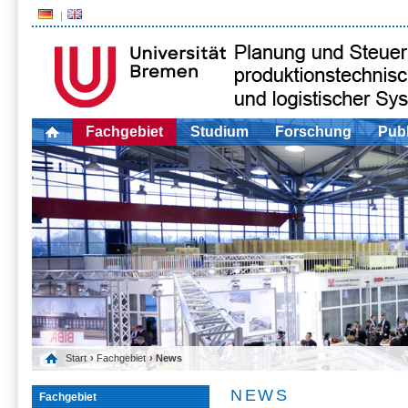
Fachgebiet
Studium
Forschung
Publ
Start
›
Fachgebiet
› News
NEWS
Fachgebiet