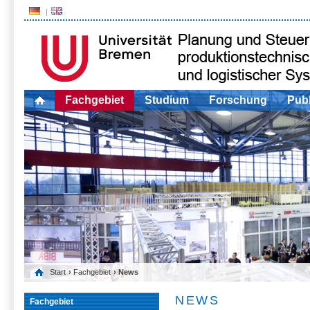
Fachgebiet
Studium
Forschung
Publ
Start
›
Fachgebiet
› News
NEWS
Fachgebiet