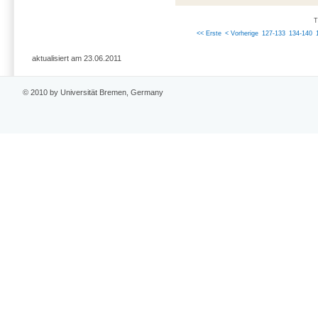
T
<< Erste
< Vorherige
127-133
134-140
aktualisiert am 23.06.2011
© 2010 by Universität Bremen, Germany