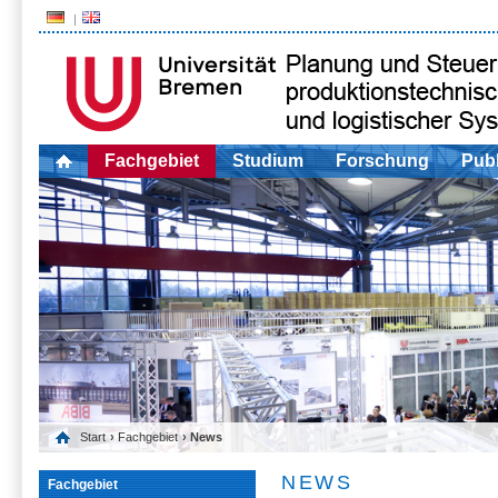
Fachgebiet
Studium
Forschung
Publ
Start
›
Fachgebiet
› News
NEWS
Fachgebiet