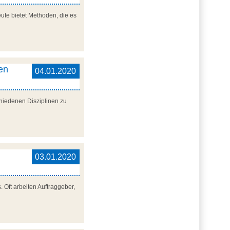
eute bietet Methoden, die es
en
04.01.2020
hiedenen Disziplinen zu
03.01.2020
 Oft arbeiten Auftraggeber,