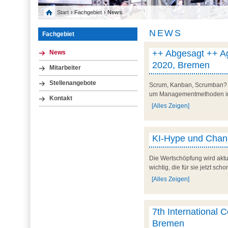
Start
›
Fachgebiet
› News
NEWS
Fachgebiet
++ Abgesagt ++ Ag
News
2020, Bremen
Mitarbeiter
Stellenangebote
Scrum, Kanban, Scrumban? Ne
um Managementmethoden in a
Kontakt
[Alles Zeigen]
KI-Hype und Chanc
Die Wertschöpfung wird aktu
wichtig, die für sie jetzt sc
[Alles Zeigen]
7th International 
Bremen