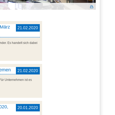
 März
21.02.2020
der. Es handelt sich dabei
remen
21.02.2020
 Für Unternehmen ist es
020,
20.01.2020