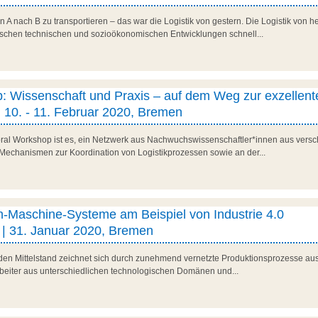
n A nach B zu transportieren – das war die Logistik von gestern. Die Logistik von h
ischen technischen und sozioökonomischen Entwicklungen schnell...
: Wissenschaft und Praxis – auf dem Weg zur exzellent
| 10. - 11. Februar 2020, Bremen
ral Workshop ist es, ein Netzwerk aus Nachwuchswissenschaftler*innen aus versc
n Mechanismen zur Koordination von Logistikprozessen sowie an der...
Maschine-Systeme am Beispiel von Industrie 4.0
| 31. Januar 2020, Bremen
nden Mittelstand zeichnet sich durch zunehmend vernetzte Produktionsprozesse aus.
beiter aus unterschiedlichen technologischen Domänen und...