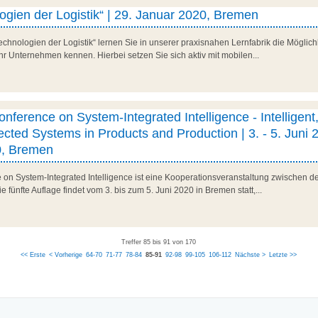
gien der Logistik“ | 29. Januar 2020, Bremen
hnologien der Logistik“ lernen Sie in unserer praxisnahen Lernfabrik die Möglich
Ihr Unternehmen kennen. Hierbei setzen Sie sich aktiv mit mobilen...
onference on System-Integrated Intelligence - Intelligent
cted Systems in Products and Production | 3. - 5. Juni 
0, Bremen
e on System-Integrated Intelligence ist eine Kooperationsveranstaltung zwischen d
fünfte Auflage findet vom 3. bis zum 5. Juni 2020 in Bremen statt,...
Treffer 85 bis 91 von 170
<< Erste
< Vorherige
64-70
71-77
78-84
85-91
92-98
99-105
106-112
Nächste >
Letzte >>