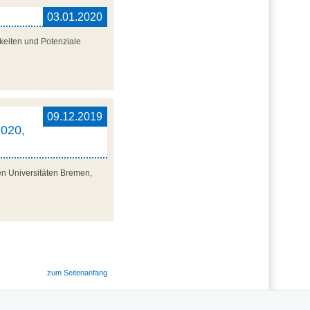
03.01.2020
keiten und Potenziale
,
09.12.2019
2020,
en Universitäten Bremen,
zum Seitenanfang