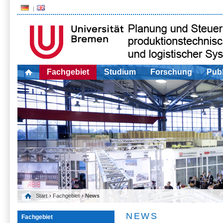
Fachgebiet
Studium
Forschung
Publ
Start
›
Fachgebiet
› News
NEWS
Fachgebiet