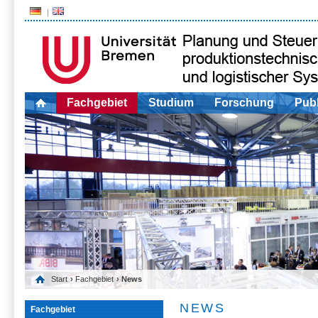
Fachgebiet
Studium
Forschung
Publ
Start
›
Fachgebiet
› News
NEWS
Fachgebiet