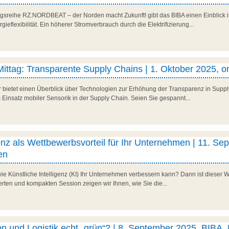
gsreihe RZ.NORDBEAT – der Norden macht Zukunft! gibt das BIBA einen Einblick i
eflexibilität. Ein höherer Stromverbrauch durch die Elektrifizierung...
 Mittag: Transparente Supply Chains | 1. Oktober 2025, o
r bietet einen Überblick über Technologien zur Erhöhung der Transparenz in Suppl
 Einsatz mobiler Sensorik in der Supply Chain. Seien Sie gespannt...
genz als Wettbewerbsvorteil für Ihr Unternehmen | 11. Se
en
ie Künstliche Intelligenz (KI) Ihr Unternehmen verbessern kann? Dann ist dieser
tierten und kompakten Session zeigen wir Ihnen, wie Sie die...
on und Logistik echt „grün“? | 8. September 2025, BIBA