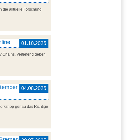
n die aktuelle Forschung
nline
01.10.2025
y Chains. Vertiefend geben
ptember
04.08.2025
 Workshop genau das Richtige
, Bremen