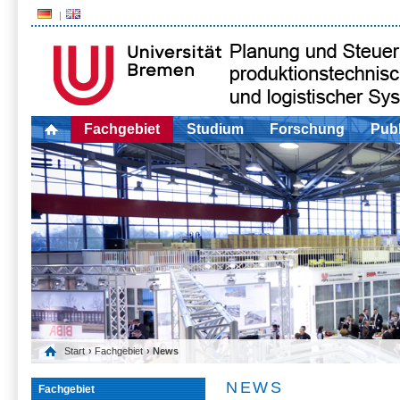
Fachgebiet
Studium
Forschung
Publ
Start
›
Fachgebiet
› News
NEWS
Fachgebiet