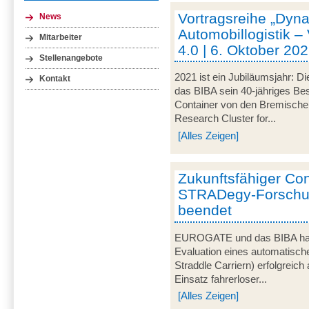
Vortragsreihe „Dyna
News
Automobillogistik –
Mitarbeiter
4.0 | 6. Oktober 202
Stellenangebote
2021 ist ein Jubiläumsjahr: Di
Kontakt
das BIBA sein 40-jähriges Be
Container von den Bremische
Research Cluster for...
[Alles Zeigen]
Zukunftsfähiger Co
STRADegy-Forschun
beendet
EUROGATE und das BIBA habe
Evaluation eines automatisch
Straddle Carriern) erfolgreic
Einsatz fahrerloser...
[Alles Zeigen]