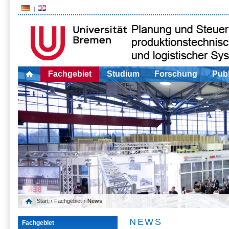
Fachgebiet
Studium
Forschung
Publ
Start
›
Fachgebiet
› News
NEWS
Fachgebiet