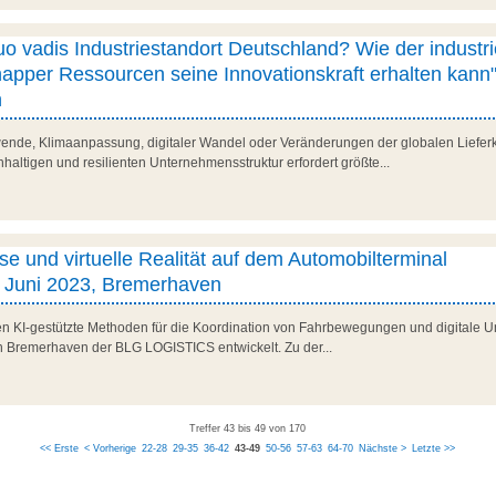
 vadis Industriestandort Deutschland? Wie der industri
knapper Ressourcen seine Innovationskraft erhalten kann"
n
ende, Klimaanpassung, digitaler Wandel oder Veränderungen der globalen Lieferk
haltigen und resilienten Unternehmensstruktur erfordert größte...
sse und virtuelle Realität auf dem Automobilterminal
 Juni 2023, Bremerhaven
den KI-gestützte Methoden für die Koordination von Fahrbewegungen und digitale U
n Bremerhaven der BLG LOGISTICS entwickelt. Zu der...
Treffer 43 bis 49 von 170
<< Erste
< Vorherige
22-28
29-35
36-42
43-49
50-56
57-63
64-70
Nächste >
Letzte >>