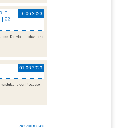
elle
16.06.2023
 | 22.
etten: Die viel beschworene
01.06.2023
nterstützung der Prozesse
zum Seitenanfang