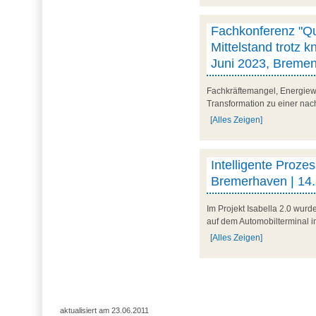
Fachkonferenz "Quo
Mittelstand trotz 
Juni 2023, Breme
Fachkräftemangel, Energiew
Transformation zu einer nach
[Alles Zeigen]
Intelligente Proze
Bremerhaven | 14.
Im Projekt Isabella 2.0 wur
auf dem Automobilterminal i
[Alles Zeigen]
aktualisiert am 23.06.2011