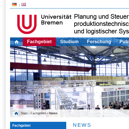
Fachgebiet
Studium
Forschung
Publ
Start
›
Fachgebiet
› News
NEWS
Fachgebiet