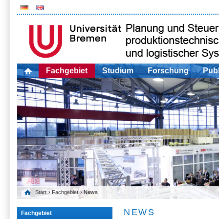
Fachgebiet
Studium
Forschung
Publ
Start
›
Fachgebiet
› News
NEWS
Fachgebiet