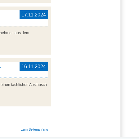
17.11.2024
nternehmen aus dem
,
16.11.2024
r einen fachlichen Austausch
zum Seitenanfang