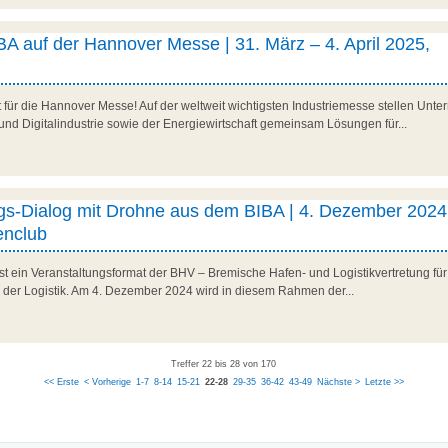
A auf der Hannover Messe | 31. März – 4. April 2025,
it für die Hannover Messe! Auf der weltweit wichtigsten Industriemesse stellen U
und Digitalindustrie sowie der Energiewirtschaft gemeinsam Lösungen für...
ngs-Dialog mit Drohne aus dem BIBA | 4. Dezember 2024
nclub
ist ein Veranstaltungsformat der BHV – Bremische Hafen- und Logistikvertretung fü
n der Logistik. Am 4. Dezember 2024 wird in diesem Rahmen der...
Treffer 22 bis 28 von 170
<< Erste
< Vorherige
1-7
8-14
15-21
22-28
29-35
36-42
43-49
Nächste >
Letzte >>