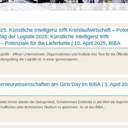
25: Künstliche Intelligenz trifft Kreislaufwirtschaft – Pote
Tag der Logistik 2025: Künstliche Intelligenz trifft
 – Potenziale für die Lieferkette | 10. April 2025, BIBA
stik – öffnen Unternehmen, Organisationen und Institute ihre Tore für die Öffentlic
istungsfähig die Logistik ist. In einer gemeinsamen...
ngenieurwissenschaften am Girls‘Day im BIBA | 3. April 20
ietet immer wieder die Gelegenheit, Schülerinnen Einblicke in die Welt der Ingen
chaftliches oder technisches Studium zu gewinnen. So ist das BIBA...