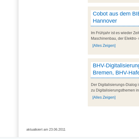
Cobot aus dem BIB
Hannover
Im Frühjahr ist es wieder Ze
Maschinenbau, der Elektro- 
[Alles Zeigen]
BHV-Digitalisieru
Bremen, BHV-Hafe
Der Digitalisierungs-Dialog 
zu Digitalisierungsthemen i
[Alles Zeigen]
aktualisiert am 23.06.2011