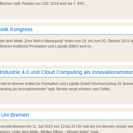
Bremen statt. Parallel zur LDIC 2016 wird die 7. IFAC...
istik Kongress
Unter dem Motto „Eine Welt in Bewegung“ findet vom 28. bis zum 30. Oktober 2015 d
 Bremer Institut für Produktion und Logistik (BIBA) wird im...
 Industrie 4.0 und Cloud Computing als Innovationsmotor
ndet im Bremer Institut für Produktion und Logistik GmbH (Hochschulring 20, Breme
uting als Innovationsmotor" statt. Bereits heute erleben zwei Drittel...
 Uni Bremen
niversität Bremen Am 11. Juli 2015 von 13 bis 24 Uhr lädt die Uni Bremen wieder al
us. Unter dem Motto „Welten öffnen – Wissen teilen“ zeigt...