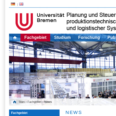
Fachgebiet
Studium
Forschung
Publ
Start
›
Fachgebiet
› News
NEWS
Fachgebiet