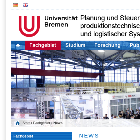
Fachgebiet
Studium
Forschung
Publ
Start
›
Fachgebiet
› News
NEWS
Fachgebiet