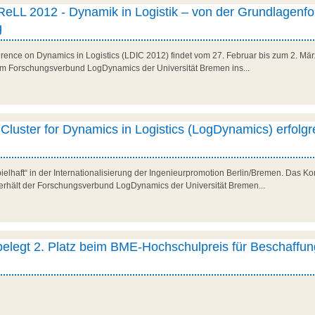
eLL 2012 - Dynamik in Logistik – von der Grundlagenf
g
ference on Dynamics in Logistics (LDIC 2012) findet vom 27. Februar bis zum 2. Mär
om Forschungsverbund LogDynamics der Universität Bremen ins...
luster for Dynamics in Logistics (LogDynamics) erfolgr
elhaft“ in der Internationalisierung der Ingenieurpromotion Berlin/Bremen. Das Ko
erhält der Forschungsverbund LogDynamics der Universität Bremen...
belegt 2. Platz beim BME-Hochschulpreis für Beschaffu