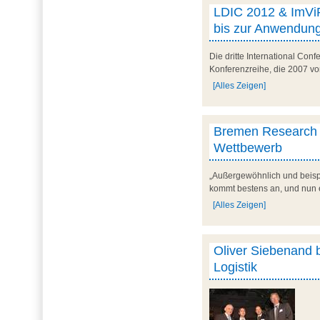
LDIC 2012 & ImViR
bis zur Anwendun
Die dritte International Con
Konferenzreihe, die 2007 v
[Alles Zeigen]
Bremen Research C
Wettbewerb
„Außergewöhnlich und beispi
kommt bestens an, und nun 
[Alles Zeigen]
Oliver Siebenand 
Logistik