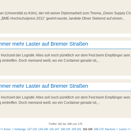
ger (Universität zu Köln), der mit seiner Diplomarbeit zum Thema „Green Supply 
 „BME-Hochschulpreis 2011“ geehrt wurde, landete Oliver Siebend auf einem...
immer mehr Laster auf Bremer Straßen
 Hochzeit der Logistik: Alles soll noch pünktlich vor dem Fest beim Empfänger sein.
 eintreffen. Doch niemand weiß, wo ein Container gerade ist,...
immer mehr Laster auf Bremer Straßen
 Hochzeit der Logistik: Alles soll noch pünktlich vor dem Fest beim Empfänger sein.
 eintreffen. Doch niemand weiß, wo ein Container gerade ist,...
Treffer 162 bis 168 von 170
<< Erste
< Vorherige
127-133
134-140
141-147
148-154
155-161
162-168
169-170
Nächste >
Letzte >>