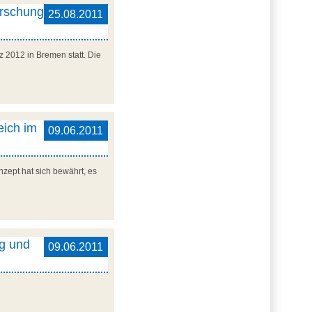
orschung
25.08.2011
z 2012 in Bremen statt. Die
eich im
09.06.2011
nzept hat sich bewährt, es
ng und
09.06.2011