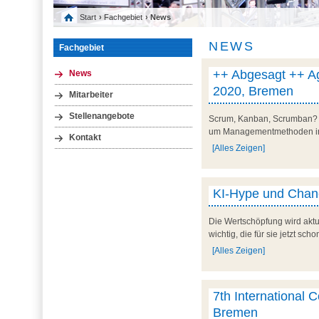
Start
›
Fachgebiet
› News
NEWS
Fachgebiet
++ Abgesagt ++ Ag
News
2020, Bremen
Mitarbeiter
Stellenangebote
Scrum, Kanban, Scrumban? Ne
um Managementmethoden in a
Kontakt
[Alles Zeigen]
KI-Hype und Chanc
Die Wertschöpfung wird aktu
wichtig, die für sie jetzt sc
[Alles Zeigen]
7th International 
Bremen