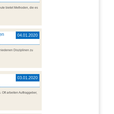
eute bietet Methoden, die es
en
04.01.2020
hiedenen Disziplinen zu
03.01.2020
 Oft arbeiten Auftraggeber,