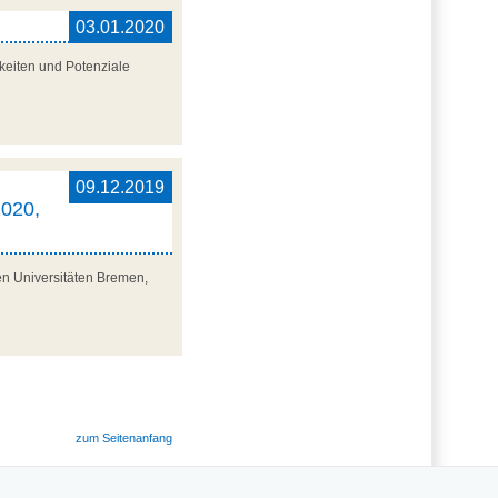
03.01.2020
keiten und Potenziale
,
09.12.2019
2020,
en Universitäten Bremen,
zum Seitenanfang