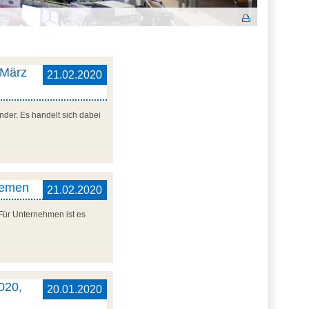
 März
21.02.2020
der. Es handelt sich dabei
remen
21.02.2020
 Für Unternehmen ist es
020,
20.01.2020