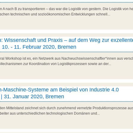
n A nach B zu transportieren – das war die Logistik von gestern. Die Logistik von h
ischen technischen und sozioökonomischen Entwicklungen schnell...
: Wissenschaft und Praxis – auf dem Weg zur exzellent
| 10. - 11. Februar 2020, Bremen
ral Workshop ist es, ein Netzwerk aus Nachwuchswissenschaftler*innen aus versc
n Mechanismen zur Koordination von Logistikprozessen sowie an der...
Maschine-Systeme am Beispiel von Industrie 4.0
| 31. Januar 2020, Bremen
nden Mittelstand zeichnet sich durch zunehmend vernetzte Produktionsprozesse aus.
beiter aus unterschiedlichen technologischen Domänen und...