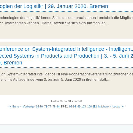
gien der Logistik“ | 29. Januar 2020, Bremen
hnologien der Logistik“ lernen Sie in unserer praxisnahen Lernfabrik die Möglich
Ihr Unternehmen kennen. Hierbei setzen Sie sich aktiv mit mobilen...
onference on System-Integrated Intelligence - Intelligent
cted Systems in Products and Production | 3. - 5. Juni 
0, Bremen
e on System-Integrated Intelligence ist eine Kooperationsveranstaltung zwischen d
fünfte Auflage findet vom 3. bis zum 5. Juni 2020 in Bremen statt,...
Treffer 85 bis 91 von 170
<< Erste
< Vorherige
64-70
71-77
78-84
85-91
92-98
99-105
106-112
Nächste >
Letzte >>