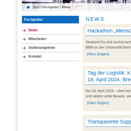
Start
›
Fachgebiet
› News
NEWS
Fachgebiet
Hackathon „Mensch
News
Mitarbeiter
Studierst Du und suchst na
BIBA an der Universität Bre
Stellenangebote
[Alles Zeigen]
Kontakt
Tag der Logistik: K
18. April 2024, B
Am 18. April 2024 – dem bund
und stellen unter Beweis, wie
[Alles Zeigen]
Transparente Suppl