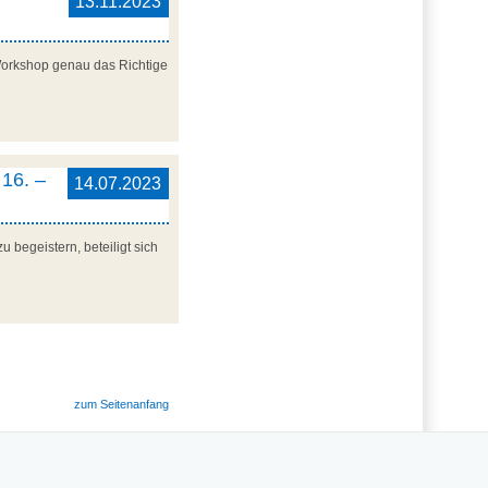
13.11.2023
 Workshop genau das Richtige
16. –
14.07.2023
 begeistern, beteiligt sich
zum Seitenanfang