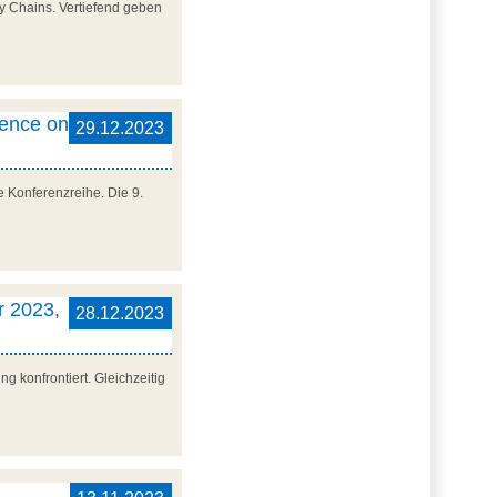
y Chains. Vertiefend geben
rence on
29.12.2023
 Konferenzreihe. Die 9.
r 2023,
28.12.2023
 konfrontiert. Gleichzeitig