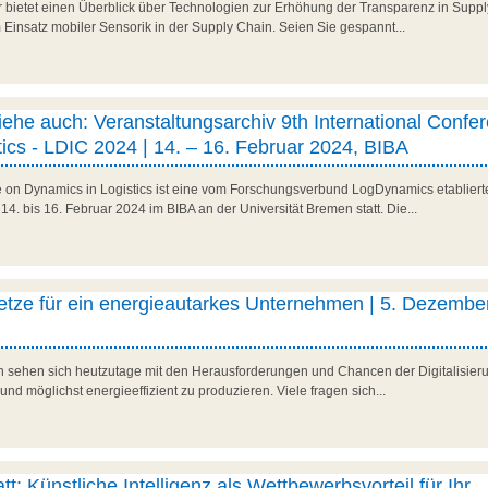
r bietet einen Überblick über Technologien zur Erhöhung der Transparenz in Suppl
 Einsatz mobiler Sensorik in der Supply Chain. Seien Sie gespannt...
ehe auch: Veranstaltungsarchiv 9th International Confe
ics - LDIC 2024 | 14. – 16. Februar 2024, BIBA
e on Dynamics in Logistics ist eine vom Forschungsverbund LogDynamics etablierte
14. bis 16. Februar 2024 im BIBA an der Universität Bremen statt. Die...
netze für ein energieautarkes Unternehmen | 5. Dezembe
ehen sich heutzutage mit den Herausforderungen und Chancen der Digitalisierung
 und möglichst energieeffizient zu produzieren. Viele fragen sich...
t: Künstliche Intelligenz als Wettbewerbsvorteil für Ihr