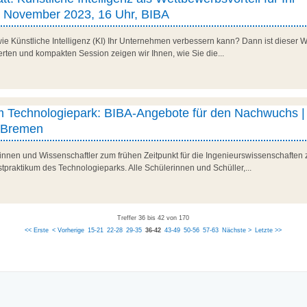
. November 2023, 16 Uhr, BIBA
ie Künstliche Intelligenz (KI) Ihr Unternehmen verbessern kann? Dann ist dieser
tierten und kompakten Session zeigen wir Ihnen, wie Sie die...
m Technologiepark: BIBA-Angebote für den Nachwuchs | 
, Bremen
nnen und Wissenschaftler zum frühen Zeitpunkt für die Ingenieurswissenschaften zu
tpraktikum des Technologieparks. Alle Schülerinnen und Schüller,...
Treffer 36 bis 42 von 170
<< Erste
< Vorherige
15-21
22-28
29-35
36-42
43-49
50-56
57-63
Nächste >
Letzte >>