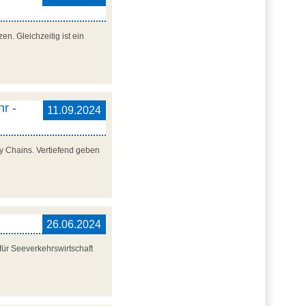
n. Gleichzeitig ist ein
r -
11.09.2024
y Chains. Vertiefend geben
26.06.2024
ür Seeverkehrswirtschaft