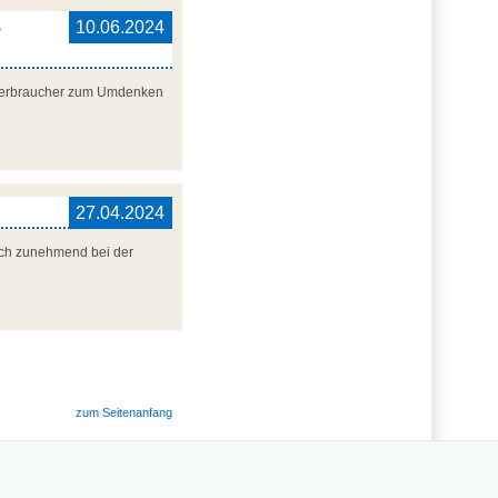
,
10.06.2024
ieverbraucher zum Umdenken
27.04.2024
auch zunehmend bei der
zum Seitenanfang