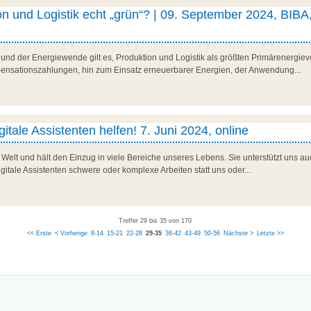
n und Logistik echt „grün“? | 09. September 2024, BIBA
 und der Energiewende gilt es, Produktion und Logistik als größten Primärenerg
sationszahlungen, hin zum Einsatz erneuerbarer Energien, der Anwendung...
gitale Assistenten helfen! 7. Juni 2024, online
e Welt und hält den Einzug in viele Bereiche unseres Lebens. Sie unterstützt uns 
igitale Assistenten schwere oder komplexe Arbeiten statt uns oder...
Treffer 29 bis 35 von 170
<< Erste
< Vorherige
8-14
15-21
22-28
29-35
36-42
43-49
50-56
Nächste >
Letzte >>