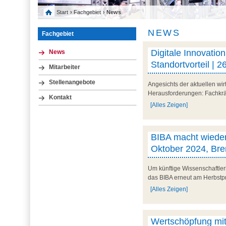
Start
›
Fachgebiet
› News
NEWS
Fachgebiet
Digitale Innovation
News
Standortvorteil |
Mitarbeiter
Stellenangebote
Angesichts der aktuellen wirt
Herausforderungen: Fachkrä
Kontakt
[Alles Zeigen]
BIBA macht wieder 
Oktober 2024, Br
Um künftige Wissenschaftleri
das BIBA erneut am Herbstpr
[Alles Zeigen]
Wertschöpfung mit