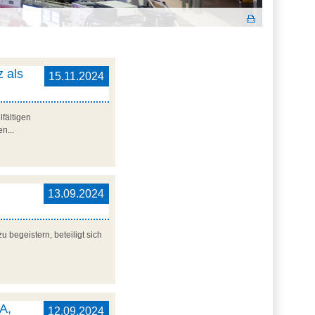
z als
15.11.2024
lfältigen
n...
13.09.2024
 begeistern, beteiligt sich
A,
12.09.2024