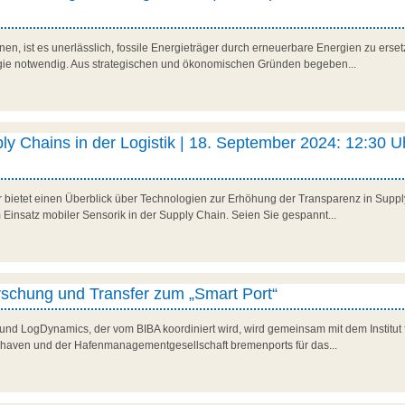
n, ist es unerlässlich, fossile Energieträger durch erneuerbare Energien zu ersetze
rgie notwendig. Aus strategischen und ökonomischen Gründen begeben...
y Chains in der Logistik | 18. September 2024: 12:30 Uh
r bietet einen Überblick über Technologien zur Erhöhung der Transparenz in Suppl
 Einsatz mobiler Sensorik in der Supply Chain. Seien Sie gespannt...
rschung und Transfer zum „Smart Port“
d LogDynamics, der vom BIBA koordiniert wird, wird gemeinsam mit dem Institut f
haven und der Hafenmanagementgesellschaft bremenports für das...