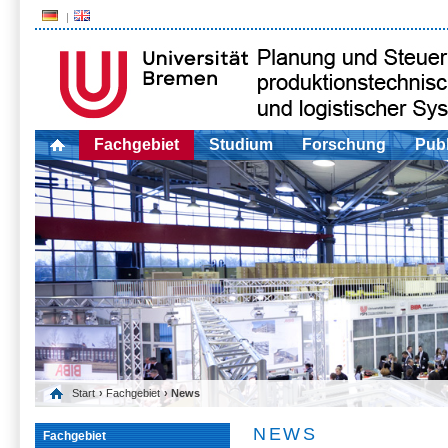
Fachgebiet
Studium
Forschung
Publ
Start
›
Fachgebiet
› News
NEWS
Fachgebiet