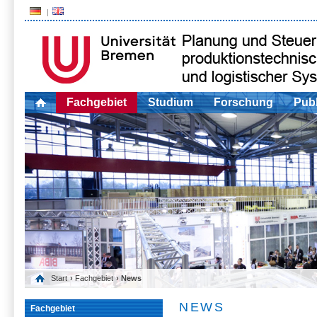
Fachgebiet
Studium
Forschung
Publ
Start
›
Fachgebiet
› News
NEWS
Fachgebiet