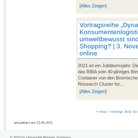
[Alles Zeigen]
Vortragsreihe „Dyna
Konsumentenlogisti
umweltbewusst sind
Shopping? | 3. Nov
online
2021 ist ein Jubiläumsjahr: Di
das BIBA sein 40-jähriges Be
Container von den Bremische
Research Cluster for...
[Alles Zeigen]
<< Erste
< Vorherige
36-42
43-
aktualisiert am 23.06.2011
© 2010 by Universität Bremen, Germany