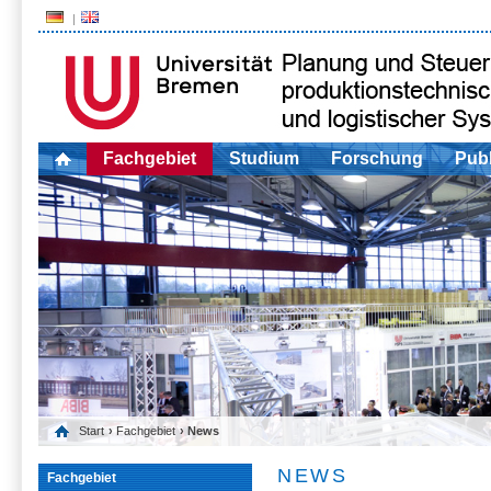
Fachgebiet
Studium
Forschung
Publ
Start
›
Fachgebiet
› News
NEWS
Fachgebiet