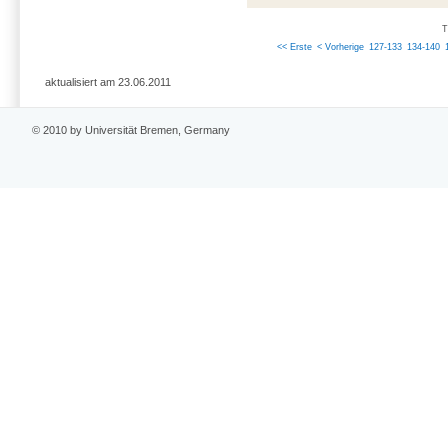
T
<< Erste
< Vorherige
127-133
134-140
aktualisiert am 23.06.2011
© 2010 by Universität Bremen, Germany