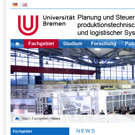
Fachgebiet
Studium
Forschung
Publ
Start
›
Fachgebiet
› News
NEWS
Fachgebiet