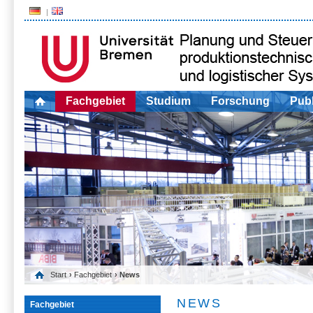
Fachgebiet
Studium
Forschung
Publ
Start
›
Fachgebiet
› News
NEWS
Fachgebiet