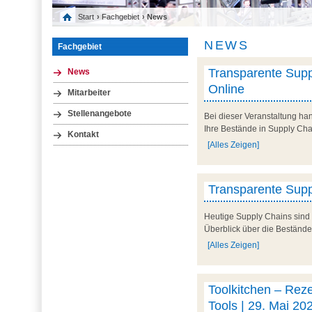
Start
›
Fachgebiet
› News
NEWS
Fachgebiet
Transparente Suppl
News
Online
Mitarbeiter
Stellenangebote
Bei dieser Veranstaltung han
Ihre Bestände in Supply Cha
Kontakt
[Alles Zeigen]
Transparente Suppl
Heutige Supply Chains sind 
Überblick über die Bestände
[Alles Zeigen]
Toolkitchen – Rezep
Tools | 29. Mai 202