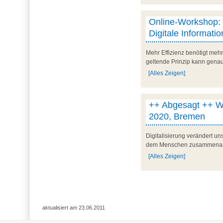
Online-Workshop: P
Digitale Informatio
Mehr Effizienz benötigt mehr
geltende Prinzip kann genau
[Alles Zeigen]
++ Abgesagt ++ Wirt
2020, Bremen
Digitalisierung verändert u
dem Menschen zusammenarbei
[Alles Zeigen]
aktualisiert am 23.06.2011