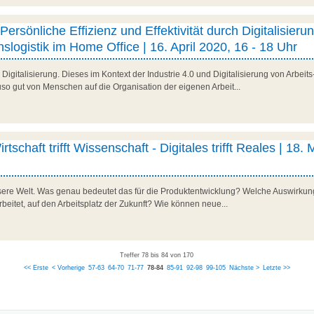
ersönliche Effizienz und Effektivität durch Digitalisieru
nslogistik im Home Office | 16. April 2020, 16 - 18 Uhr
 Digitalisierung. Dieses im Kontext der Industrie 4.0 und Digitalisierung von Arbei
so gut von Menschen auf die Organisation der eigenen Arbeit...
schaft trifft Wissenschaft - Digitales trifft Reales | 18. 
nsere Welt. Was genau bedeutet das für die Produktentwicklung? Welche Auswirkung
tet, auf den Arbeitsplatz der Zukunft? Wie können neue...
Treffer 78 bis 84 von 170
<< Erste
< Vorherige
57-63
64-70
71-77
78-84
85-91
92-98
99-105
Nächste >
Letzte >>