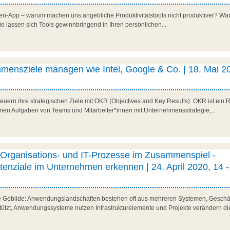
ten-App – warum machen uns angebliche Produktivitätstools nicht produktiver? Wan
ie lassen sich Tools gewinnbringend in Ihren persönlichen...
mensziele managen wie Intel, Google & Co. | 18. Mai 2
uern ihre strategischen Ziele mit OKR (Objectives and Key Results). OKR ist ei
nen Aufgaben von Teams und Mitarbeiter*innen mit Unternehmensstrategie,...
Organisations- und IT-Prozesse im Zusammenspiel -
enziale im Unternehmen erkennen | 24. April 2020, 14 -
 Gebilde: Anwendungslandschaften bestehen oft aus mehreren Systemen, Geschä
tzt, Anwendungssysteme nutzen Infrastrukturelemente und Projekte verändern die