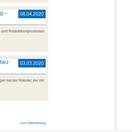
ng –
06.04.2020
ts- und Produktionsprozessen
März
03.03.2020
en hat der Roboter, der mit
zum Seitenanfang