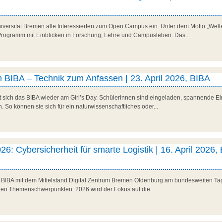
niversität Bremen alle Interessierten zum Open Campus ein. Unter dem Motto „Welte
es Programm mit Einblicken in Forschung, Lehre und Campusleben. Das...
 BIBA – Technik zum Anfassen | 23. April 2026, BIBA
t sich das BIBA wieder am Girl’s Day. Schülerinnen sind eingeladen, spannende Ein
So können sie sich für ein naturwissenschaftliches oder...
26: Cybersicherheit für smarte Logistik | 16. April 2026,
as BIBA mit dem Mittelstand Digital Zentrum Bremen Oldenburg am bundesweiten Tag 
den Themenschwerpunkten. 2026 wird der Fokus auf die...