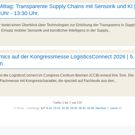
 Mittag: Transparente Supply Chains mit Sensorik und KI |
Uhr - 13:30 Uhr,
r bietet einen Überblick über Technologien zur Erhöhung der Transparenz in Suppl
Einsatz mobiler Sensorik und künstlicher Intelligenz in der Supply...
ics auf der Kongressmesse LogisticsConnect 2026 | 5.
n
net die LogisticsConnect im Congress Centrum Bremen (CCB) erneut ihre Tore. Die 
 Fachmesse mit Kongresscharakter, die speziell auf Fachleute aus den...
Treffer 1 bis 7 von 170
<< Erste
< Vorherige
1-7
8-14
15-21
22-28
29-35
36-42
43-49
Nächste >
Letzte >>