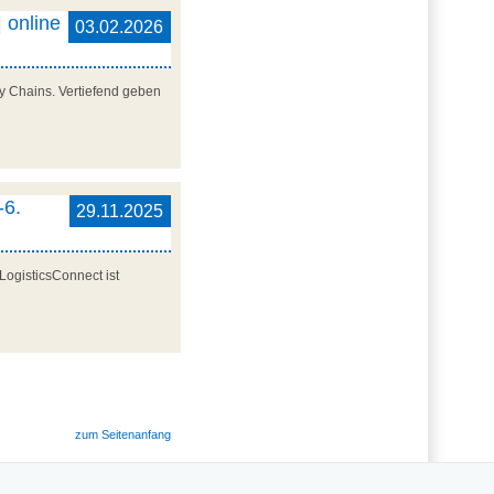
 online
03.02.2026
y Chains. Vertiefend geben
-6.
29.11.2025
LogisticsConnect ist
zum Seitenanfang