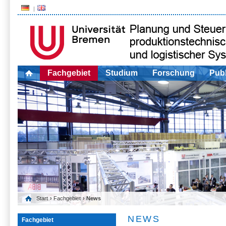
Fachgebiet
Studium
Forschung
Publ
Start
›
Fachgebiet
› News
NEWS
Fachgebiet