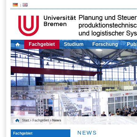
Fachgebiet
Studium
Forschung
Publ
Start
›
Fachgebiet
› News
NEWS
Fachgebiet