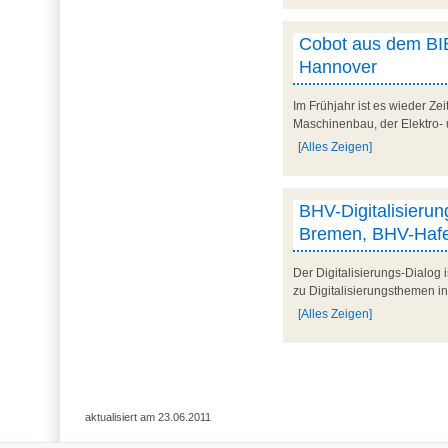
Cobot aus dem BIB
Hannover
Im Frühjahr ist es wieder Ze
Maschinenbau, der Elektro- 
[Alles Zeigen]
BHV-Digitalisieru
Bremen, BHV-Hafe
Der Digitalisierungs-Dialog 
zu Digitalisierungsthemen i
[Alles Zeigen]
aktualisiert am 23.06.2011