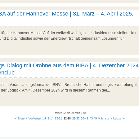
A auf der Hannover Messe | 31. März – 4. April 2025,
it für die Hannover Messe! Auf der weltweit wichtigsten Industriemesse stellen U
und Digitalindustrie sowie der Energiewirtschaft gemeinsam Lösungen für...
ngs-Dialog mit Drohne aus dem BIBA | 4. Dezember 2024
nclub
ist ein Veranstaltungsformat der BHV – Bremische Hafen- und Logistikvertretung fü
n der Logistik. Am 4. Dezember 2024 wird in diesem Rahmen der...
Treffer 22 bis 28 von 170
<< Erste
< Vorherige
1-7
8-14
15-21
22-28
29-35
36-42
43-49
Nächste >
Letzte >>