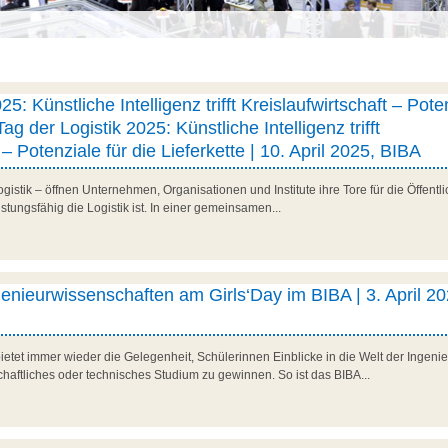
25: Künstliche Intelligenz trifft Kreislaufwirtschaft – Pote
Tag der Logistik 2025: Künstliche Intelligenz trifft
 – Potenziale für die Lieferkette | 10. April 2025, BIBA
stik – öffnen Unternehmen, Organisationen und Institute ihre Tore für die Öffentlic
istungsfähig die Logistik ist. In einer gemeinsamen...
ngenieurwissenschaften am Girls‘Day im BIBA | 3. April 20
ietet immer wieder die Gelegenheit, Schülerinnen Einblicke in die Welt der Ingen
chaftliches oder technisches Studium zu gewinnen. So ist das BIBA...