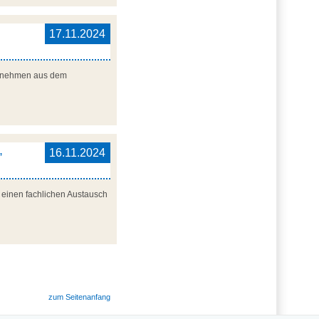
17.11.2024
nternehmen aus dem
,
16.11.2024
r einen fachlichen Austausch
zum Seitenanfang