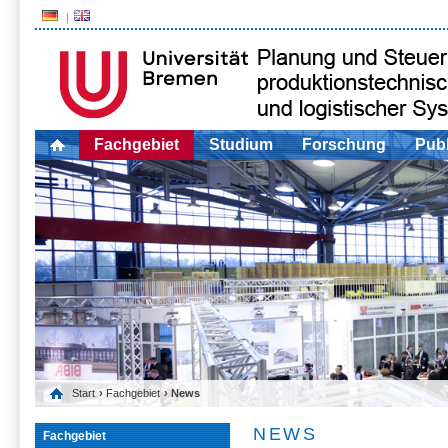
Fachgebiet
Studium
Forschung
Publ
Start
›
Fachgebiet
› News
NEWS
Fachgebiet