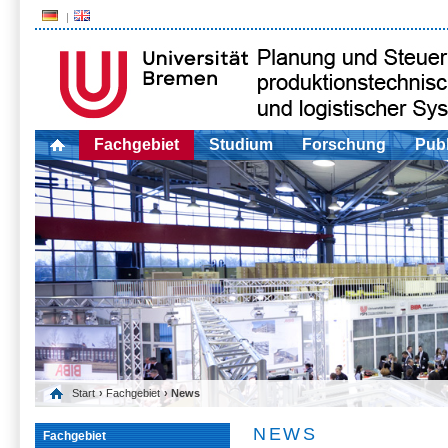
Fachgebiet
Studium
Forschung
Publ
Start
›
Fachgebiet
› News
NEWS
Fachgebiet