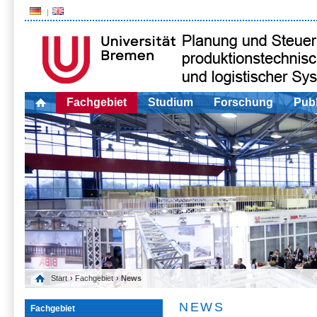
Fachgebiet
Studium
Forschung
Publ
Start
›
Fachgebiet
› News
NEWS
Fachgebiet