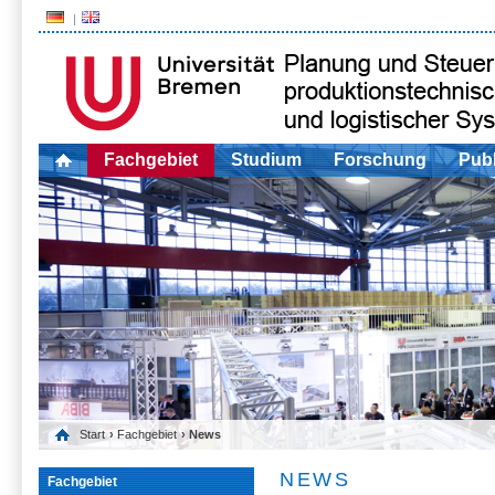
Fachgebiet
Studium
Forschung
Publ
Start
›
Fachgebiet
› News
NEWS
Fachgebiet