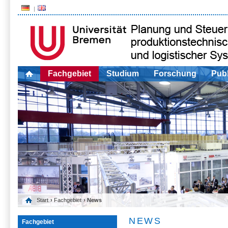
Fachgebiet
Studium
Forschung
Publ
Start
›
Fachgebiet
› News
NEWS
Fachgebiet