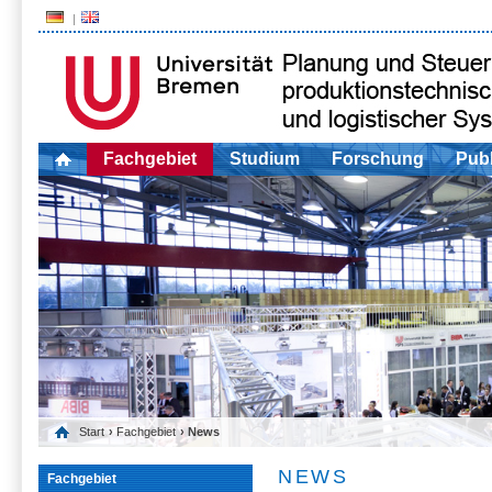
Fachgebiet
Studium
Forschung
Publ
Start
›
Fachgebiet
› News
NEWS
Fachgebiet