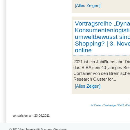
[Alles Zeigen]
Vortragsreihe „Dyna
Konsumentenlogisti
umweltbewusst sind
Shopping? | 3. Nov
online
2021 ist ein Jubiläumsjahr: Di
das BIBA sein 40-jähriges Be
Container von den Bremische
Research Cluster for...
[Alles Zeigen]
<< Erste
< Vorherige
36-42
43-
aktualisiert am 23.06.2011
© 2010 by Universität Bremen, Germany