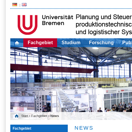
Fachgebiet
Studium
Forschung
Publ
Start
›
Fachgebiet
› News
NEWS
Fachgebiet