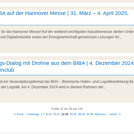
A auf der Hannover Messe | 31. März – 4. April 2025,
it für die Hannover Messe! Auf der weltweit wichtigsten Industriemesse stellen U
und Digitalindustrie sowie der Energiewirtschaft gemeinsam Lösungen für...
ngs-Dialog mit Drohne aus dem BIBA | 4. Dezember 2024
nclub
ist ein Veranstaltungsformat der BHV – Bremische Hafen- und Logistikvertretung fü
n der Logistik. Am 4. Dezember 2024 wird in diesem Rahmen der...
Treffer 22 bis 28 von 170
<< Erste
< Vorherige
1-7
8-14
15-21
22-28
29-35
36-42
43-49
Nächste >
Letzte >>