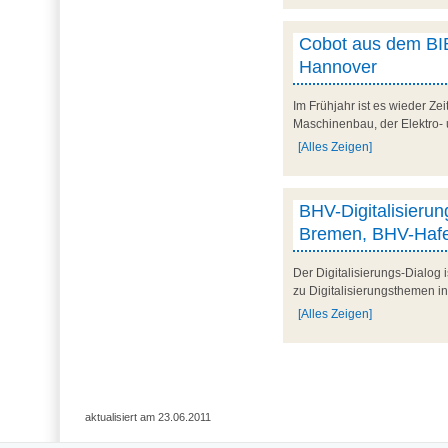
Cobot aus dem BIB
Hannover
Im Frühjahr ist es wieder Ze
Maschinenbau, der Elektro- 
[Alles Zeigen]
BHV-Digitalisieru
Bremen, BHV-Hafe
Der Digitalisierungs-Dialog 
zu Digitalisierungsthemen i
[Alles Zeigen]
aktualisiert am 23.06.2011