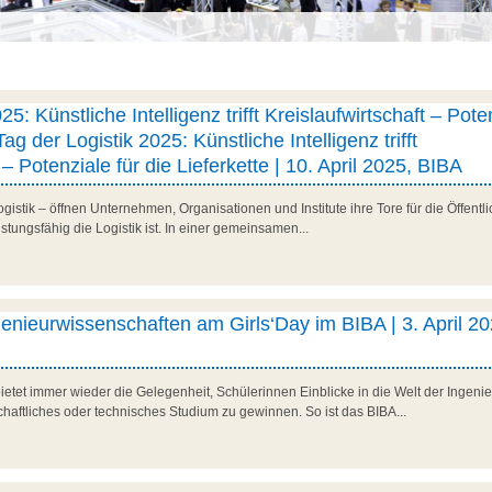
25: Künstliche Intelligenz trifft Kreislaufwirtschaft – Pote
Tag der Logistik 2025: Künstliche Intelligenz trifft
 – Potenziale für die Lieferkette | 10. April 2025, BIBA
stik – öffnen Unternehmen, Organisationen und Institute ihre Tore für die Öffentlic
istungsfähig die Logistik ist. In einer gemeinsamen...
ngenieurwissenschaften am Girls‘Day im BIBA | 3. April 20
ietet immer wieder die Gelegenheit, Schülerinnen Einblicke in die Welt der Ingen
chaftliches oder technisches Studium zu gewinnen. So ist das BIBA...