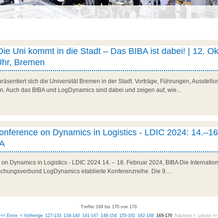
 Uni kommt in die Stadt – Das BIBA ist dabei! | 12. Ok
Uhr, Bremen
räsentiert sich die Universität Bremen in der Stadt. Vorträge, Führungen, Ausstel
. Auch das BIBA und LogDynamics sind dabei und zeigen auf, wie...
Conference on Dynamics in Logistics - LDIC 2024: 14.–16
BA
e on Dynamics in Logistics - LDIC 2024 14. – 16. Februar 2024, BIBA Die Internat
rschungsverbund LogDynamics etablierte Konferenzreihe. Die 9....
Treffer 169 bis 170 von 170
<< Erste
< Vorherige
127-133
134-140
141-147
148-154
155-161
162-168
169-170
Nächste >
Letzte >>