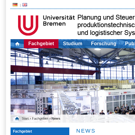
Fachgebiet
Studium
Forschung
Publ
Start
›
Fachgebiet
› News
NEWS
Fachgebiet