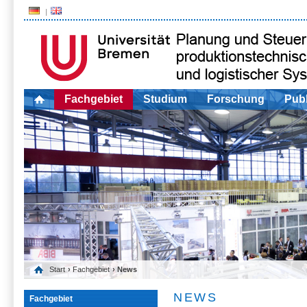
Fachgebiet
Studium
Forschung
Publ
Start
›
Fachgebiet
› News
NEWS
Fachgebiet