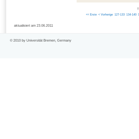
T
<< Erste
< Vorherige
127-133
134-140
aktualisiert am 23.06.2011
© 2010 by Universität Bremen, Germany