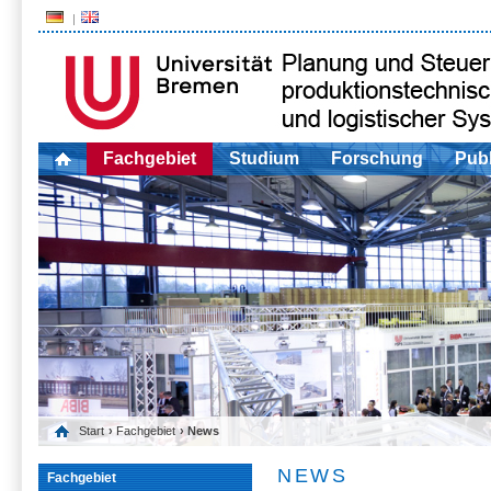
Fachgebiet
Studium
Forschung
Publ
Start
›
Fachgebiet
› News
NEWS
Fachgebiet