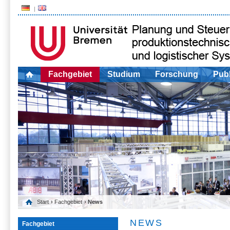
Fachgebiet
Studium
Forschung
Publ
Start
›
Fachgebiet
› News
NEWS
Fachgebiet