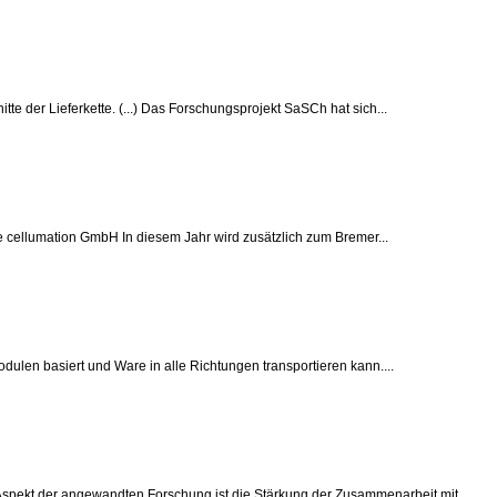
te der Lieferkette. (...) Das Forschungsprojekt SaSCh hat sich...
ie cellumation GmbH In diesem Jahr wird zusätzlich zum Bremer...
odulen basiert und Ware in alle Richtungen transportieren kann....
 Aspekt der angewandten Forschung ist die Stärkung der Zusammenarbeit mit...