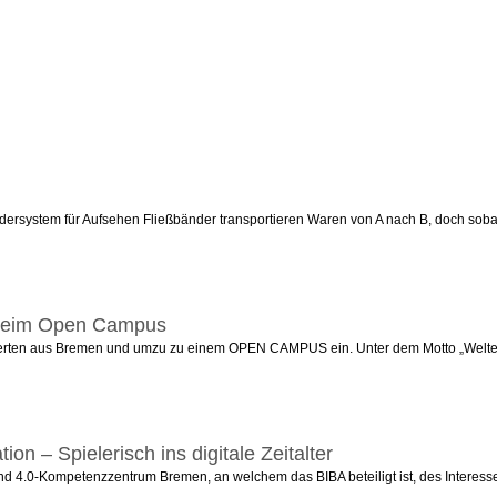
rdersystem für Aufsehen Fließbänder transportieren Waren von A nach B, doch soba
n beim Open Campus
ierten aus Bremen und umzu zu einem OPEN CAMPUS ein. Unter dem Motto „Welten öffn
ion – Spielerisch ins digitale Zeitalter
lstand 4.0-Kompetenzzentrum Bremen, an welchem das BIBA beteiligt ist, des Interes