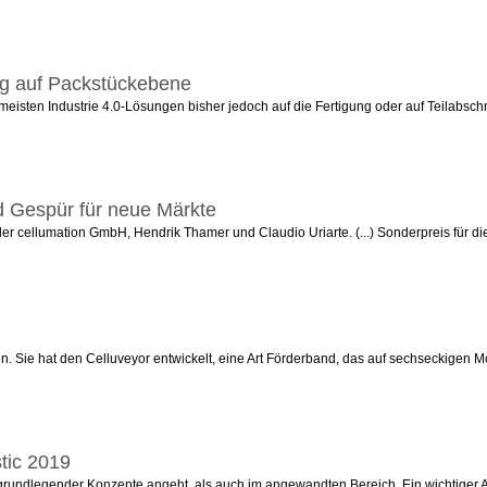
ing auf Packstückebene
meisten Industrie 4.0-Lösungen bisher jedoch auf die Fertigung oder auf Teilabschnit
d Gespür für neue Märkte
der cellumation GmbH, Hendrik Thamer und Claudio Uriarte. (...) Sonderpreis für d
on. Sie hat den Celluveyor entwickelt, eine Art Förderband, das auf sechseckigen M
stic 2019
g grundlegender Konzepte angeht, als auch im angewandten Bereich. Ein wichtiger