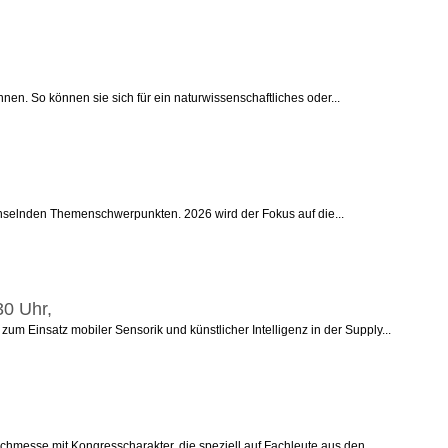
en. So können sie sich für ein naturwissenschaftliches oder...
echselnden Themenschwerpunkten. 2026 wird der Fokus auf die...
30 Uhr,
um Einsatz mobiler Sensorik und künstlicher Intelligenz in der Supply...
chmesse mit Kongresscharakter, die speziell auf Fachleute aus den...