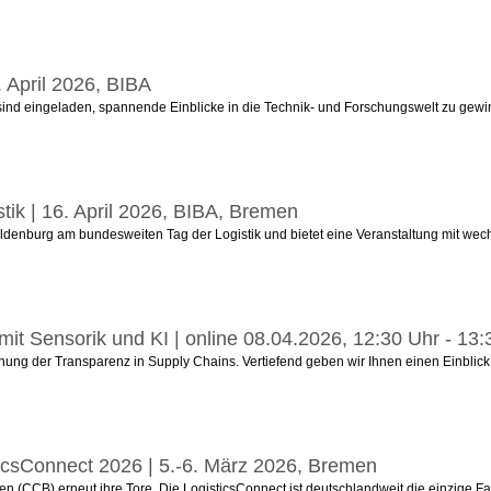
 April 2026, BIBA
 sind eingeladen, spannende Einblicke in die Technik- und Forschungswelt zu gewinn
stik | 16. April 2026, BIBA, Bremen
 Oldenburg am bundesweiten Tag der Logistik und bietet eine Veranstaltung mit w
mit Sensorik und KI | online 08.04.2026, 12:30 Uhr - 13:
ung der Transparenz in Supply Chains. Vertiefend geben wir Ihnen einen Einblick z
csConnect 2026 | 5.-6. März 2026, Bremen
 (CCB) erneut ihre Tore. Die LogisticsConnect ist deutschlandweit die einzige Fa