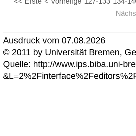
<< Erste
< Vorherige
127-133
134-14
Nächs
Ausdruck vom 07.08.2026
© 2011 by Universität Bremen, G
Quelle: http://www.ips.biba.uni-b
&L=2%2Finterface%2Fedi